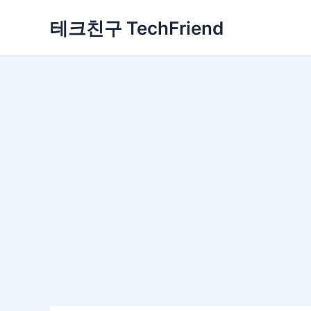
콘
테크친구 TechFriend
텐
츠
로
건
너
뛰
기