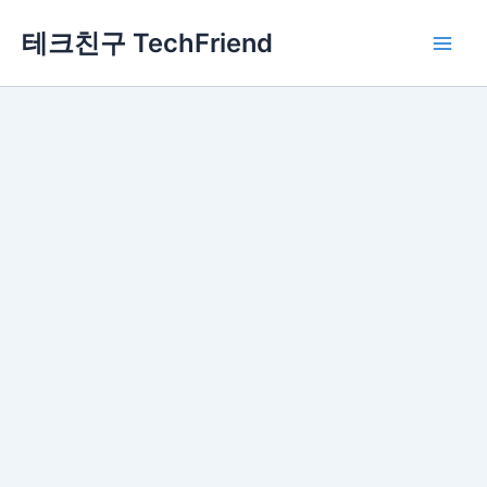
콘
Main
테크친구 TechFriend
텐
Men
츠
로
건
너
뛰
기