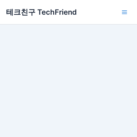
콘
Main
테크친구 TechFriend
텐
Men
츠
로
건
너
뛰
기