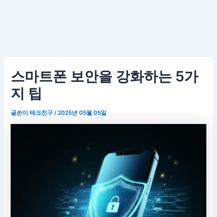
스마트폰 보안을 강화하는 5가
지 팁
글쓴이
테크친구
/
2025년 05월 05일