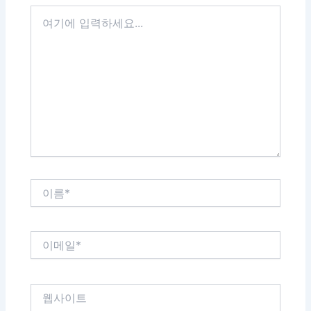
여
기
에
입
력
하
세
요...
이
름
*
이
메
일
*
웹
사