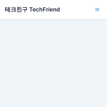
콘
Main
테크친구 TechFriend
텐
Men
츠
로
건
너
뛰
기