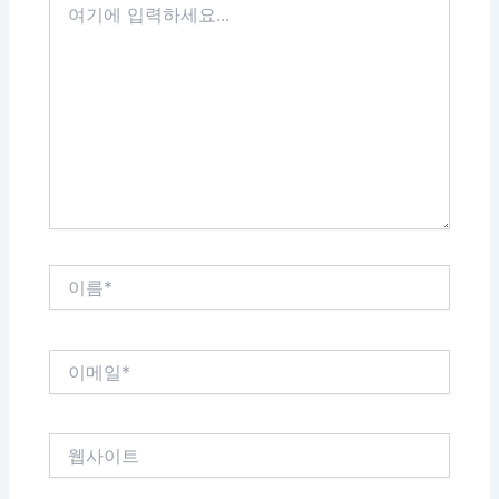
기
에
입
력
하
세
요...
이
름
*
이
메
일
*
웹
사
이