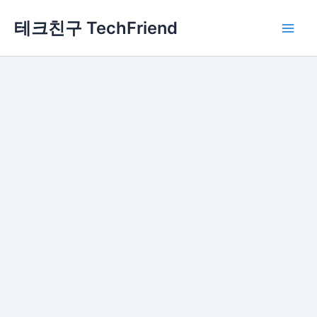
콘
Main
테크친구 TechFriend
텐
Men
츠
로
건
너
뛰
기