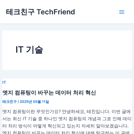
콘
Main
테크친구 TechFriend
텐
Men
츠
로
건
너
뛰
IT 기술
기
IT
엣지 컴퓨팅이 바꾸는 데이터 처리 혁신
테크친구
/
2025년 05월 11일
엣지 컴퓨팅이란 무엇인가요? 안녕하세요, 테친입니다. 이번 글에
서는 최신 IT 기술 중 하나인 엣지 컴퓨팅의 개념과 그로 인해 데이
터 처리 방식이 어떻게 혁신되고 있는지 자세히 알아보겠습니다.
엣지 컴퓨팅이 바꾸는 데이터 처리 혁신에 대해 탐구하는 이 글에