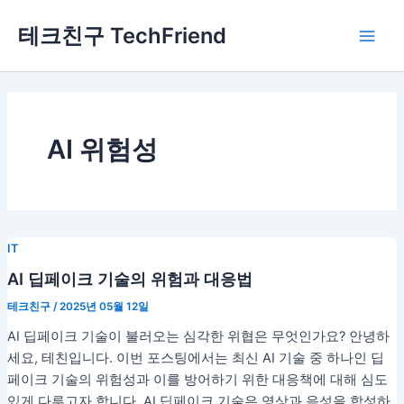
콘
Main
테크친구 TechFriend
텐
Men
츠
로
건
너
뛰
AI 위험성
기
IT
AI 딥페이크 기술의 위험과 대응법
테크친구
/
2025년 05월 12일
AI 딥페이크 기술이 불러오는 심각한 위협은 무엇인가요? 안녕하
세요, 테친입니다. 이번 포스팅에서는 최신 AI 기술 중 하나인 딥
페이크 기술의 위험성과 이를 방어하기 위한 대응책에 대해 심도
있게 다루고자 합니다. AI 딥페이크 기술은 영상과 음성을 합성하