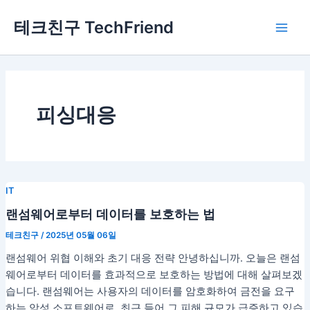
콘
Main
테크친구 TechFriend
텐
Men
츠
로
건
너
뛰
피싱대응
기
IT
랜섬웨어로부터 데이터를 보호하는 법
테크친구
/
2025년 05월 06일
랜섬웨어 위협 이해와 초기 대응 전략 안녕하십니까. 오늘은 랜섬
웨어로부터 데이터를 효과적으로 보호하는 방법에 대해 살펴보겠
습니다. 랜섬웨어는 사용자의 데이터를 암호화하여 금전을 요구
하는 악성 소프트웨어로, 최근 들어 그 피해 규모가 급증하고 있습