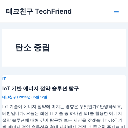
콘
Main
테크친구 TechFriend
텐
Men
츠
로
건
너
뛰
탄소 중립
기
IT
IoT 기반 에너지 절약 솔루션 탐구
테크친구
/
2025년 05월 12일
IoT 기술이 에너지 절약에 미치는 영향은 무엇인가? 안녕하세요,
테친입니다. 오늘은 최신 IT 기술 중 하나인 IoT를 활용한 에너지
절약 솔루션에 대해 깊이 탐구해 보는 시간을 갖겠습니다. IoT 기
반 에너지 절약 솔루션은 현대 사회에서 점점 더 중요한 주제로 떠