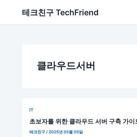
콘
테크친구 TechFriend
텐
츠
로
건
너
뛰
기
클라우드서버
IT
초보자를 위한 클라우드 서버 구축 가이
테크친구
/
2025년 05월 05일