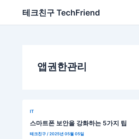
콘
테크친구 TechFriend
텐
츠
로
건
너
뛰
기
앱권한관리
IT
스마트폰 보안을 강화하는 5가지 팁
테크친구
/
2025년 05월 05일