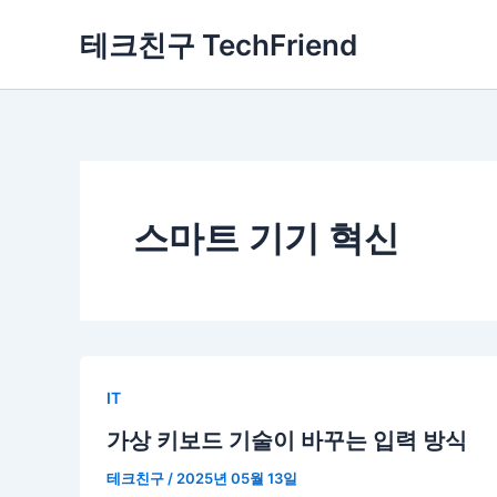
콘
테크친구 TechFriend
텐
츠
로
건
너
뛰
기
스마트 기기 혁신
IT
가상 키보드 기술이 바꾸는 입력 방식
테크친구
/
2025년 05월 13일