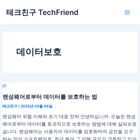
콘
Main
테크친구 TechFriend
텐
Men
츠
로
건
너
뛰
데이터보호
기
IT
랜섬웨어로부터 데이터를 보호하는 법
테크친구
/
2025년 05월 06일
랜섬웨어 위협 이해와 초기 대응 전략 안녕하십니까. 오늘은 랜섬
웨어로부터 데이터를 효과적으로 보호하는 방법에 대해 살펴보겠
습니다. 랜섬웨어는 사용자의 데이터를 암호화하여 금전을 요구
하는 악성 소프트웨어로, 최근 들어 그 피해 규모가 급증하고 있습