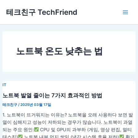
콘
Main
테크친구 TechFriend
텐
Men
츠
로
건
너
뛰
노트북 온도 낮추는 법
기
IT
노트북 발열 줄이는 7가지 효과적인 방법
테크친구
/
2025년 03월 17일
1. 노트북이 뜨거워지는 이유는? 노트북을 오래 사용하다 보면 발
열이 심해지고 성능이 저하되는 경우가 많습니다. 노트북이 과열
되는 주요 원인:
CPU 및 GPU의 과부하 (게임, 영상 편집, 멀티
태스킹)
노트북 내부 먼지 쌓임 (냉각 시스템 효율 저하)
환기