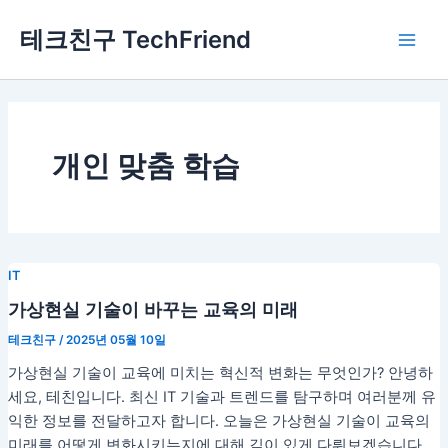
콘
Main
테크친구 TechFriend
텐
Men
츠
로
건
너
뛰
개인 맞춤 학습
기
IT
가상현실 기술이 바꾸는 교육의 미래
테크친구
/
2025년 05월 10일
가상현실 기술이 교육에 미치는 혁신적 변화는 무엇인가? 안녕하
세요, 테친입니다. 최신 IT 기술과 트렌드를 탐구하며 여러분께 유
익한 정보를 전달하고자 합니다. 오늘은 가상현실 기술이 교육의
미래를 어떻게 변화시키는지에 대해 깊이 있게 다뤄보겠습니다.